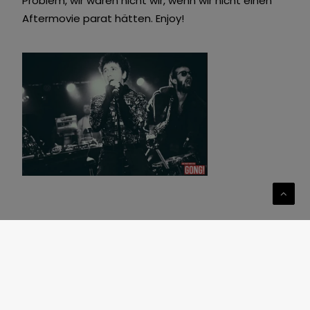
Problem, wir wären nicht wir, wenn wir nicht einen
Aftermovie parat hätten. Enjoy!
Zum Song “Sugar Man” von Sixto Rodriguez zeigen
wir unser musikalisches Talent und hauten die
Zuschauer um, da es sowas zuvor noch nicht
geben hat. Ein virtueller Auftritt, von einer
Kreativagentur, die ursprünglich die mediale