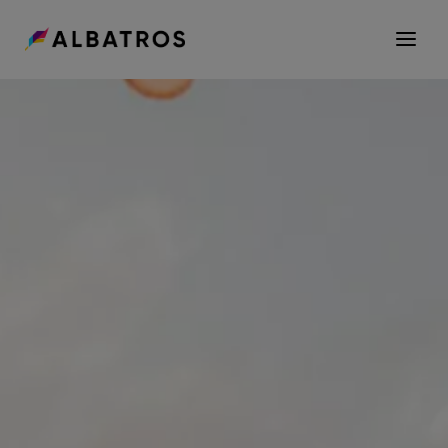
ÜBER UNS
GROUP
CAREER / JOBS
SEEDNET
KONTAKT