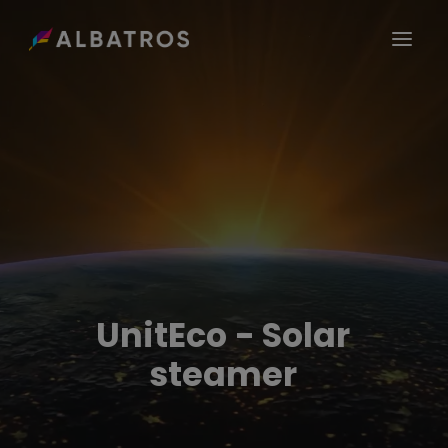
ÜBER UNS
GROUP
CAREER / JOBS
SEEDNET
KONTAKT
UnitEco
-
Solar
steamer